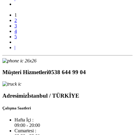
1
2
3
4
5
|
Müşteri Hizmetleri
0538 644 99 04
Adresimiz
İstanbul / TÜRKİYE
Çalışma Saatleri
Hafta İçi :
09:00 - 20:00
Cumartesi :