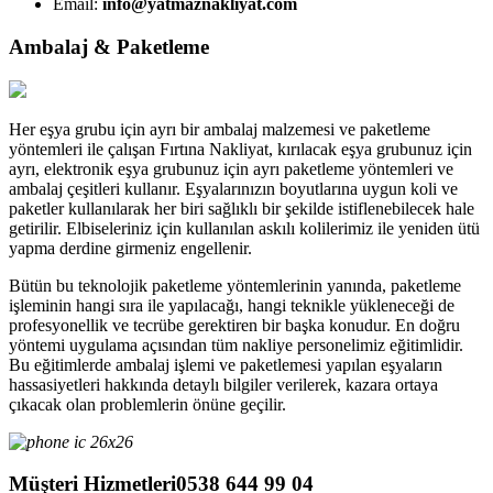
Email:
info@yatmaznakliyat.com
Ambalaj & Paketleme
Her eşya grubu için ayrı bir ambalaj malzemesi ve paketleme
yöntemleri ile çalışan Fırtına Nakliyat, kırılacak eşya grubunuz için
ayrı, elektronik eşya grubunuz için ayrı paketleme yöntemleri ve
ambalaj çeşitleri kullanır. Eşyalarınızın boyutlarına uygun koli ve
paketler kullanılarak her biri sağlıklı bir şekilde istiflenebilecek hale
getirilir. Elbiseleriniz için kullanılan askılı kolilerimiz ile yeniden ütü
yapma derdine girmeniz engellenir.
Bütün bu teknolojik paketleme yöntemlerinin yanında, paketleme
işleminin hangi sıra ile yapılacağı, hangi teknikle yükleneceği de
profesyonellik ve tecrübe gerektiren bir başka konudur. En doğru
yöntemi uygulama açısından tüm nakliye personelimiz eğitimlidir.
Bu eğitimlerde ambalaj işlemi ve paketlemesi yapılan eşyaların
hassasiyetleri hakkında detaylı bilgiler verilerek, kazara ortaya
çıkacak olan problemlerin önüne geçilir.
Müşteri Hizmetleri
0538 644 99 04